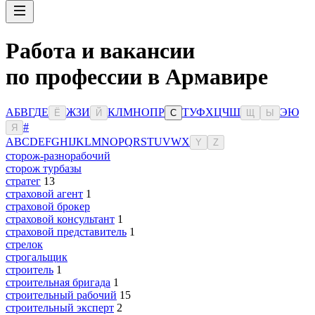
Работа и вакансии
по профессии в Армавире
А
Б
В
Г
Д
Е
Ж
З
И
К
Л
М
Н
О
П
Р
Т
У
Ф
Х
Ц
Ч
Ш
Э
Ю
Ё
Й
С
Щ
Ы
#
Я
A
B
C
D
E
F
G
H
I
J
K
L
M
N
O
P
Q
R
S
T
U
V
W
X
Y
Z
сторож-разнорабочий
сторож турбазы
стратег
13
страховой агент
1
страховой брокер
страховой консультант
1
страховой представитель
1
стрелок
строгальщик
строитель
1
строительная бригада
1
строительный рабочий
15
строительный эксперт
2