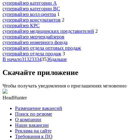
супервайзер категории A
супервайзер категории BC
супервайзер колл-центра
1
супервайзер консультантов
2
супервайзер КРС
супервайзер медицинских представителей
2
супервайзер мерчендайзеров
супервайзер номерного фонда
супервайзер отдела оптовых продаж
супервайзер отдела продаж
3
В начало
31
32
33
34
35
36
дальше
Скачайте приложение
Чтобы получать уведомления о приглашениях мгновенно
HeadHunter
Размещение вакансий
Поиск по резюме
О компании
Наши вакансии
Реклама на сайте
Требования к ПО