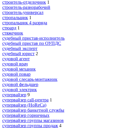
строитель-отделочник
1
строитель-разнорабочий
строитель-универсал
стропальщик
1
стропальщик 4 разряда
стюард
1
стяжечник
судебный пристав-исполнитель
судебный пристав по ОУПДС
судебный эксперт
судебный юрист
2
судовой агент
судовой врач
судовой механик
судовой повар
судовой слесарь-монтажник
судовой фельдшер
судовой электрик
супервайзер
9
супервайзер call-центра
1
супервайзер (HoReCa)
супервайзер банкетной службы
супервайзер горничных
супервайзер группы магазинов
супервайзер группы продаж
4