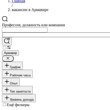
Главная
/
вакансии в Армавире
Профессия, должность или компания
Армавир
График
Рабочие часы
Опыт
Тип занятости
Уровень дохода
Ещё фильтры