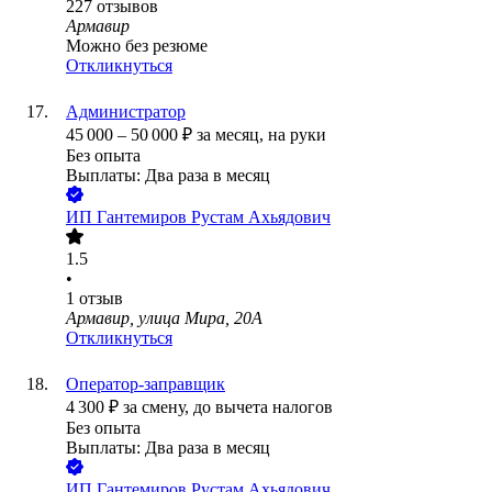
227
отзывов
Армавир
Можно без резюме
Откликнуться
Администратор
45 000
–
50 000
₽
за месяц,
на руки
Без опыта
Выплаты: Два раза в месяц
ИП
Гантемиров Рустам Ахьядович
1.5
•
1
отзыв
Армавир, улица Мира, 20А
Откликнуться
Оператор-заправщик
4 300
₽
за смену,
до вычета налогов
Без опыта
Выплаты: Два раза в месяц
ИП
Гантемиров Рустам Ахьядович