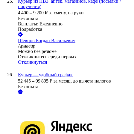
Курьер из ПВЗ, аптек, магазинов, кафе (посылки /
поручения)
4 400
–
9 200
₽
за смену,
на руки
Без опыта
Выплаты: Ежедневно
Подработка
Шевцов Богдан Васильевич
Армавир
Можно без резюме
Откликнитесь среди первых
Откликнуться
Курьер — удобный график
52 445
–
99 895
₽
за месяц,
до вычета налогов
Без опыта