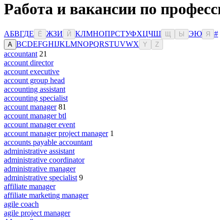
Работа и вакансии по профес
А
Б
В
Г
Д
Е
Ж
З
И
К
Л
М
Н
О
П
Р
С
Т
У
Ф
Х
Ц
Ч
Ш
Э
Ю
#
Ё
Й
Щ
Ы
Я
B
C
D
E
F
G
H
I
J
K
L
M
N
O
P
Q
R
S
T
U
V
W
X
A
Y
Z
accountant
21
account director
account executive
account group head
accounting assistant
accounting specialist
account manager
81
account manager btl
account manager event
account manager project manager
1
accounts payable accountant
administrative assistant
administrative coordinator
administrative manager
administrative specialist
9
affiliate manager
affiliate marketing manager
agile coach
agile project manager