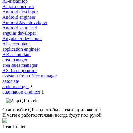
AI-дизайнер
AI-разработчик
Android developer
Android engineer
Android Java developer
Android team lead
angular developer
AngularJS developer
AP accountant
application engineer
AR accountant
area manager
area sales manager
ASO-специалист
assistant front office manager
associate
audit manager
2
automation engineer
1
Сканируйте QR-код, чтобы скачать приложение
И чаты с работодателями всегда будут под рукой
HeadHunter