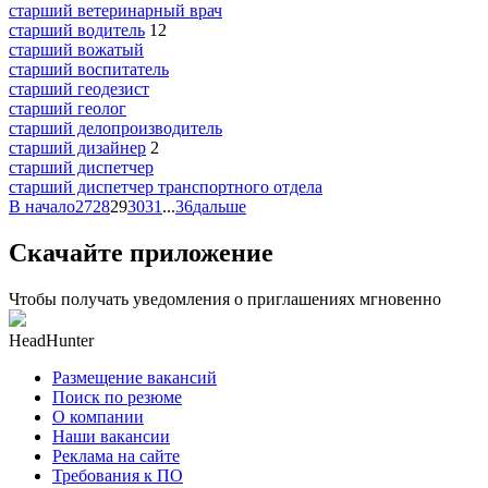
старший ветеринарный врач
старший водитель
12
старший вожатый
старший воспитатель
старший геодезист
старший геолог
старший делопроизводитель
старший дизайнер
2
старший диспетчер
старший диспетчер транспортного отдела
В начало
27
28
29
30
31
...
36
дальше
Скачайте приложение
Чтобы получать уведомления о приглашениях мгновенно
HeadHunter
Размещение вакансий
Поиск по резюме
О компании
Наши вакансии
Реклама на сайте
Требования к ПО