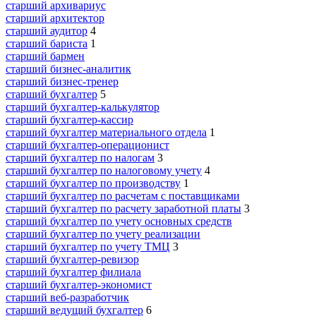
старший архивариус
старший архитектор
старший аудитор
4
старший бариста
1
старший бармен
старший бизнес-аналитик
старший бизнес-тренер
старший бухгалтер
5
старший бухгалтер-калькулятор
старший бухгалтер-кассир
старший бухгалтер материального отдела
1
старший бухгалтер-операционист
старший бухгалтер по налогам
3
старший бухгалтер по налоговому учету
4
старший бухгалтер по производству
1
старший бухгалтер по расчетам с поставщиками
старший бухгалтер по расчету заработной платы
3
старший бухгалтер по учету основных средств
старший бухгалтер по учету реализации
старший бухгалтер по учету ТМЦ
3
старший бухгалтер-ревизор
старший бухгалтер филиала
старший бухгалтер-экономист
старший веб-разработчик
старший ведущий бухгалтер
6