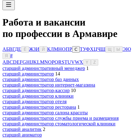
Работа и вакансии
по профессии в Армавире
А
Б
В
Г
Д
Е
Ж
З
И
К
Л
М
Н
О
П
Р
Т
У
Ф
Х
Ц
Ч
Ш
Э
Ю
Ё
Й
С
Щ
Ы
#
Я
A
B
C
D
E
F
G
H
I
J
K
L
M
N
O
P
Q
R
S
T
U
V
W
X
Y
Z
старший административный менеджер
1
старший администратор
14
старший администратор баз данных
старший администратор интернет-магазина
старший администратор-кассир
10
старший администратор клиники
старший администратор отеля
старший администратор ресторана
1
старший администратор салона красоты
старший администратор службы приема и размещения
старший администратор стоматологической клиники
старший аналитик
2
старший аниматор