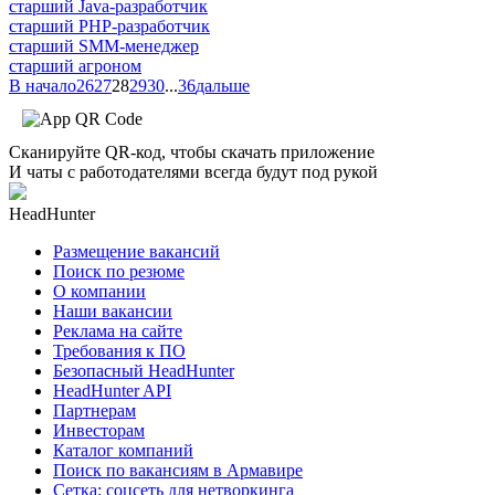
старший Java-разработчик
старший PHP-разработчик
старший SMM-менеджер
старший агроном
В начало
26
27
28
29
30
...
36
дальше
Сканируйте QR-код, чтобы скачать приложение
И чаты с работодателями всегда будут под рукой
HeadHunter
Размещение вакансий
Поиск по резюме
О компании
Наши вакансии
Реклама на сайте
Требования к ПО
Безопасный HeadHunter
HeadHunter API
Партнерам
Инвесторам
Каталог компаний
Поиск по вакансиям в Армавире
Сетка: соцсеть для нетворкинга