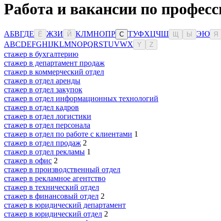
Работа и вакансии по профес
А
Б
В
Г
Д
Е
Ж
З
И
К
Л
М
Н
О
П
Р
Т
У
Ф
Х
Ц
Ч
Ш
Э
Ю
Ё
Й
С
Щ
Ы
Я
A
B
C
D
E
F
G
H
I
J
K
L
M
N
O
P
Q
R
S
T
U
V
W
X
Y
Z
стажер в бухгалтерию
стажер в департамент продаж
стажер в коммерческий отдел
стажер в отдел аренды
стажер в отдел закупок
стажер в отдел информационных технологий
стажер в отдел кадров
стажер в отдел логистики
стажер в отдел персонала
стажер в отдел по работе с клиентами
1
стажер в отдел продаж
2
стажер в отдел рекламы
1
стажер в офис
2
стажер в производственный отдел
стажер в рекламное агентство
стажер в технический отдел
стажер в финансовый отдел
2
стажер в юридический департамент
стажер в юридический отдел
2