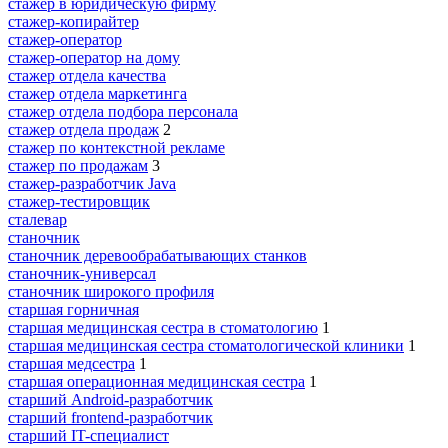
стажер в юридическую фирму
стажер-копирайтер
стажер-оператор
стажер-оператор на дому
стажер отдела качества
стажер отдела маркетинга
стажер отдела подбора персонала
стажер отдела продаж
2
стажер по контекстной рекламе
стажер по продажам
3
стажер-разработчик Java
стажер-тестировщик
сталевар
станочник
станочник деревообрабатывающих станков
станочник-универсал
станочник широкого профиля
старшая горничная
старшая медицинская сестра в стоматологию
1
старшая медицинская сестра стоматологической клиники
1
старшая медсестра
1
старшая операционная медицинская сестра
1
старший Android-разработчик
старший frontend-разработчик
старший IT-специалист