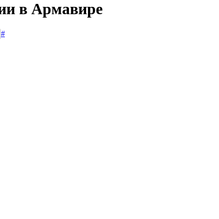
сии в Армавире
#