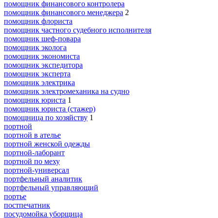
помощник финансового контролера
помощник финансового менеджера
2
помощник флориста
помощник частного судебного исполнителя
помощник шеф-повара
помощник эколога
помощник экономиста
помощник экспедитора
помощник эксперта
помощник электрика
помощник электромеханика на судно
помощник юриста
1
помощник юриста (стажер)
помощница по хозяйству
1
портной
портной в ателье
портной женской одежды
портной-лаборант
портной по меху
портной-универсал
портфельный аналитик
портфельный управляющий
портье
постпечатник
посудомойка уборщица