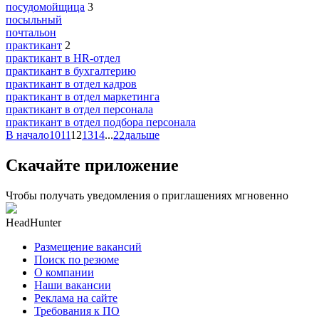
посудомойщица
3
посыльный
почтальон
практикант
2
практикант в HR-отдел
практикант в бухгалтерию
практикант в отдел кадров
практикант в отдел маркетинга
практикант в отдел персонала
практикант в отдел подбора персонала
В начало
10
11
12
13
14
...
22
дальше
Скачайте приложение
Чтобы получать уведомления о приглашениях мгновенно
HeadHunter
Размещение вакансий
Поиск по резюме
О компании
Наши вакансии
Реклама на сайте
Требования к ПО