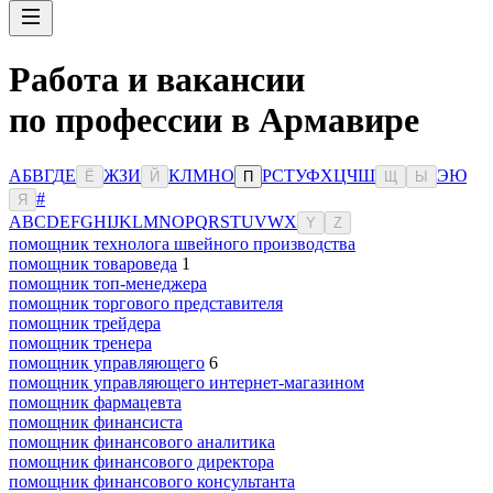
Работа и вакансии
по профессии в Армавире
А
Б
В
Г
Д
Е
Ж
З
И
К
Л
М
Н
О
Р
С
Т
У
Ф
Х
Ц
Ч
Ш
Э
Ю
Ё
Й
П
Щ
Ы
#
Я
A
B
C
D
E
F
G
H
I
J
K
L
M
N
O
P
Q
R
S
T
U
V
W
X
Y
Z
помощник технолога швейного производства
помощник товароведа
1
помощник топ-менеджера
помощник торгового представителя
помощник трейдера
помощник тренера
помощник управляющего
6
помощник управляющего интернет-магазином
помощник фармацевта
помощник финансиста
помощник финансового аналитика
помощник финансового директора
помощник финансового консультанта