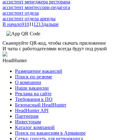
ассистент менеджера ресторана
ассистент монтессори-педагога
ассистент отдела
ассистент отдела аренды
В начало
9
10
11
12
13
дальше
Сканируйте QR-код, чтобы скачать приложение
И чаты с работодателями всегда будут под рукой
HeadHunter
Размещение вакансий
Поиск по резюме
О компании
Наши вакансии
Реклама на сайте
Требования к ПО
Безопасный HeadHunter
HeadHunter API
Партнерам
Инвесторам
Каталог компаний
Поиск по вакансиям в Армавире
Сетка: соцсеть для нетворкинга