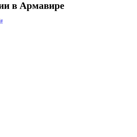
сии в Армавире
#