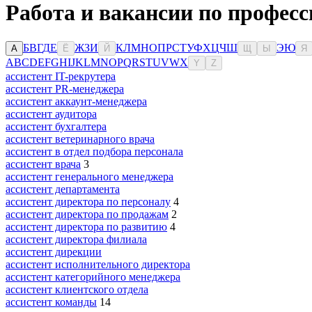
Работа и вакансии по профес
Б
В
Г
Д
Е
Ж
З
И
К
Л
М
Н
О
П
Р
С
Т
У
Ф
Х
Ц
Ч
Ш
Э
Ю
А
Ё
Й
Щ
Ы
Я
A
B
C
D
E
F
G
H
I
J
K
L
M
N
O
P
Q
R
S
T
U
V
W
X
Y
Z
ассистент IT-рекрутера
ассистент PR-менеджера
ассистент аккаунт-менеджера
ассистент аудитора
ассистент бухгалтера
ассистент ветеринарного врача
ассистент в отдел подбора персонала
ассистент врача
3
ассистент генерального менеджера
ассистент департамента
ассистент директора по персоналу
4
ассистент директора по продажам
2
ассистент директора по развитию
4
ассистент директора филиала
ассистент дирекции
ассистент исполнительного директора
ассистент категорийного менеджера
ассистент клиентского отдела
ассистент команды
14