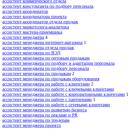
ассистент коммерческого отдела
ассистент консультанта по подбору персонала
ассистент-координатор
ассистент координатора проекта
ассистент-координатор отдела продаж
ассистент маркетолога-аналитика
ассистент мастера-приемщика
ассистент менеджера
4
ассистент менеджера интернет-магазина
1
ассистент менеджера отдела продаж
ассистент менеджера по ВЭД
ассистент менеджера по оптовым продажам
ассистент менеджера по подбору и адаптации персонала
ассистент менеджера по подбору персонала
ассистент менеджера по продажам
2
ассистент менеджера по продажам оборудования
ассистент менеджера по работе с клиентами
2
ассистент менеджера по работе с ключевыми клиентами
ассистент менеджера по работе с корпоративными клиентами
1
ассистент менеджера по работе с партнерами
1
ассистент менеджера по работе с сетевыми клиентами
ассистент менеджера по развитию бизнеса
ассистент менеджера по рекламе и PR
ассистент менеджера по тендерам
ассистент менеджера проекта