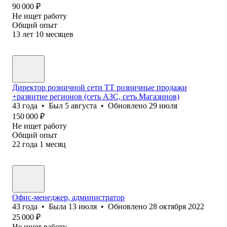
90 000
₽
Не ищет работу
Общий опыт
13
лет
10
месяцев
Директор розничной сети ТТ розничные продажи
+развитие регионов (сеть АЗС, сеть Магазинов)
43
года
•
Был
5 августа
•
Обновлено
29 июля
150 000
₽
Не ищет работу
Общий опыт
22
года
1
месяц
Офис-менеджер, администратор
43
года
•
Была
13 июля
•
Обновлено
28 октября 2022
25 000
₽
Не ищет работу