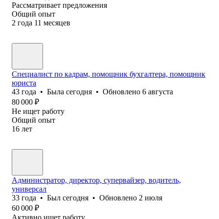
Рассматривает предложения
Общий опыт
2
года
11
месяцев
Специалист по кадрам, помощник бухгалтера, помощник
юриста
43
года
•
Была
сегодня
•
Обновлено
6 августа
80 000
₽
Не ищет работу
Общий опыт
16
лет
Администратор, директор, супервайзер, водитель,
универсал
33
года
•
Был
сегодня
•
Обновлено
2 июля
60 000
₽
Активно ищет работу