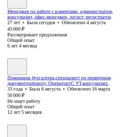
Менеджер по работе с клиентами, администратор,
консультант, офис-менеджер, логист, регистратор
27
лет
•
Была
сегодня
•
Обновлено
4 августа
45 000
₽
Рассматривает предложения
Общий опыт
6
лет
4
месяца
Помощник бухгалтера,специалист по первичном
документообороту, Оператор1С УТ,консультант.
33
года
•
Была
6 августа
•
Обновлено
16 марта
50 000
₽
Не ищет работу
Общий опыт
12
лет
5
месяцев