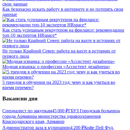
Как безопасно искать работу в интернете и не потерять свои
данные
Как стать успешным рекрутером на фрилансе: рекомендации
топ-10 экспертов HRspace*
Не только Крайний Север: работа на вахте в историях от
первого лица
Модная изнанка: о профессии «Ассистент дизайнера»
5 трендов в обучении на 2023 год: чему и как учиться во
время перемен?
Вакансии дня
Специалист по закупкам
45 000
₽
ГБУЗ Городская больница
города Армавира министерства здравоохранения
Краснодарского края, Армавир
Администратор зала в кулинарию
4 200
₽
Кофе Пей Фуд,