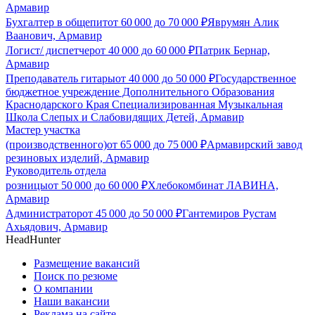
Армавир
Бухгалтер в общепит
от
60 000
до
70 000
₽
Яврумян Алик
Ваанович, Армавир
Логист/ диспетчер
от
40 000
до
60 000
₽
Патрик Бернар,
Армавир
Преподаватель гитары
от
40 000
до
50 000
₽
Государственное
бюджетное учреждение Дополнительного Образования
Краснодарского Края Специализированная Музыкальная
Школа Слепых и Слабовидящих Детей, Армавир
Мастер участка
(производственного)
от
65 000
до
75 000
₽
Армавирский завод
резиновых изделий, Армавир
Руководитель отдела
розницы
от
50 000
до
60 000
₽
Хлебокомбинат ЛАВИНА,
Армавир
Администратор
от
45 000
до
50 000
₽
Гантемиров Рустам
Ахьядович, Армавир
HeadHunter
Размещение вакансий
Поиск по резюме
О компании
Наши вакансии
Реклама на сайте