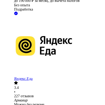
до
190 000
₽
за месяц,
до вычета налогов
Без опыта
Подработка
Яндекс.Еда
3.4
•
227
отзывов
Армавир
Можно без резюме