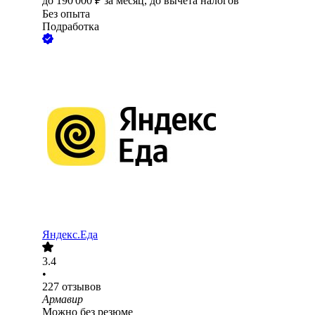
до
190 000
₽
за месяц,
до вычета налогов
Без опыта
Подработка
Яндекс.Еда
3.4
•
227
отзывов
Армавир
Можно без резюме