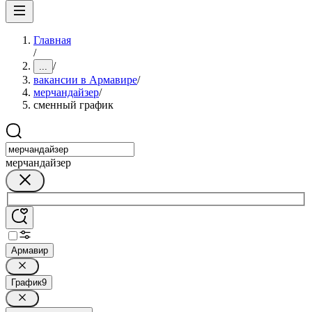
Главная
/
/
...
вакансии в Армавире
/
мерчандайзер
/
сменный график
мерчандайзер
Армавир
График
9