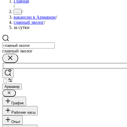
Главная
/
/
...
вакансии в Армавире
/
главный эколог
/
за сутки
главный эколог
Армавир
График
Рабочие часы
Опыт