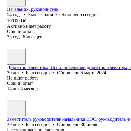
Начальник, руководитель
54
года
•
Был
сегодня
•
Обновлено
сегодня
100 000
₽
Активно ищет работу
Общий опыт
33
года
6
месяцев
Директор Элеватора, Исполнительный директор Элеватора, 
39
лет
•
Был
сегодня
•
Обновлено
5 марта 2024
Не ищет работу
Общий опыт
14
лет
4
месяца
Заместитель руководителя/ начальника ЦЭС, руководитель /н
39
лет
•
Был
сегодня
•
Обновлено
30 июля
Рассматривает предложения