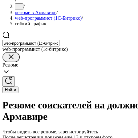
/
/
...
резюме в Армавире
/
web-программист (1С-Битрикс)
/
гибкий график
web-программист (1с-битрикс)
Резюме
Найти
Резюме соискателей на должн
Армавире
Чтобы видеть все резюме, зарегистрируйтесь
После регистрации покажем ещё 13 и откроем фото