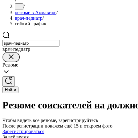
/
/
...
резюме в Армавире
/
врач-педиатр
/
гибкий график
врач-педиатр
Резюме
Найти
Резюме соискателей на должн
Чтобы видеть все резюме, зарегистрируйтесь
После регистрации покажем ещё 15 и откроем фото
Зарегистрироваться
За всё время