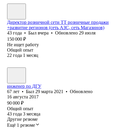
Директор розничной сети ТТ розничные продажи
+развитие регионов (сеть АЗС, сеть Магазинов)
43
года
•
Был
вчера
•
Обновлено
29 июля
150 000
₽
Не ищет работу
Общий опыт
22
года
1
месяц
инженер по ДГУ
67
лет
•
Был
29 марта 2021
•
Обновлено
16 августа 2017
90 000
₽
Общий опыт
43
года
3
месяца
Другие резюме
Ещё 1 резюме