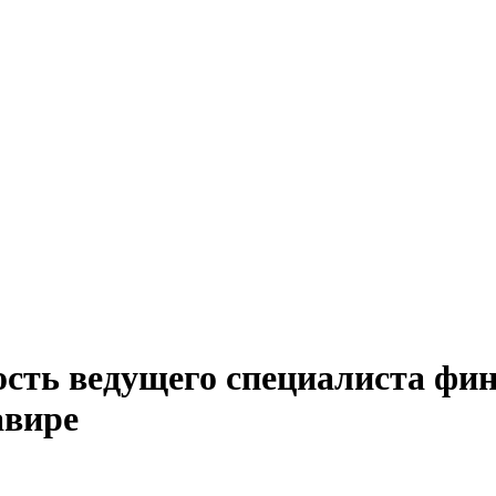
ость ведущего специалиста фи
авире