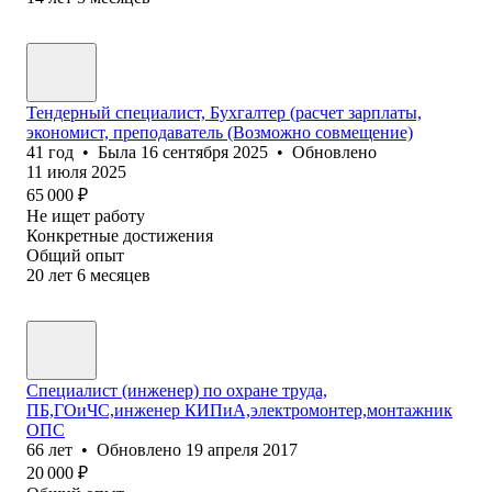
Тендерный специалист, Бухгалтер (расчет зарплаты,
экономист, преподаватель (Возможно совмещение)
41
год
•
Была
16 сентября 2025
•
Обновлено
11 июля 2025
65 000
₽
Не ищет работу
Конкретные достижения
Общий опыт
20
лет
6
месяцев
Специалист (инженер) по охране труда,
ПБ,ГОиЧС,инженер КИПиА,электромонтер,монтажник
ОПС
66
лет
•
Обновлено
19 апреля 2017
20 000
₽