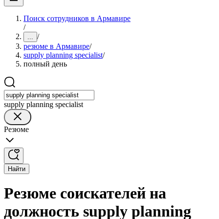
Поиск сотрудников в Армавире
/
/
...
резюме в Армавире
/
supply planning specialist
/
полный день
supply planning specialist
Резюме
Найти
Резюме соискателей на
должность supply planning