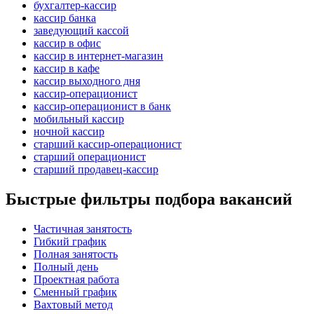
бухгалтер-кассир
кассир банка
заведующий кассой
кассир в офис
кассир в интернет-магазин
кассир в кафе
кассир выходного дня
кассир-операционист
кассир-операционист в банк
мобильный кассир
ночной кассир
старший кассир-операционист
старший операционист
старший продавец-кассир
Быстрые фильтры подбора вакансий
Частичная занятость
Гибкий график
Полная занятость
Полный день
Проектная работа
Сменный график
Вахтовый метод