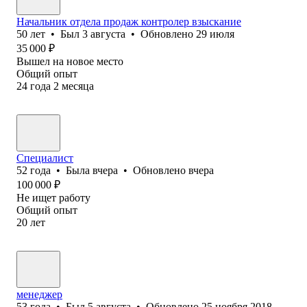
Начальник отдела продаж контролер взыскание
50
лет
•
Был
3 августа
•
Обновлено
29 июля
35 000
₽
Вышел на новое место
Общий опыт
24
года
2
месяца
Специалист
52
года
•
Была
вчера
•
Обновлено
вчера
100 000
₽
Не ищет работу
Общий опыт
20
лет
менеджер
53
года
•
Был
5 августа
•
Обновлено
25 ноября 2018