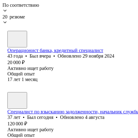
По соответствию
20 резюме
Операционист банка, кредитный специалист
43
года
•
Был
вчера
•
Обновлено
29 ноября 2024
20 000
₽
Активно ищет работу
Общий опыт
17
лет
1
месяц
Специалист по взысканию задолженности, начальник службы
37
лет
•
Был
сегодня
•
Обновлено
4 августа
120 000
₽
Активно ищет работу
Общий опыт