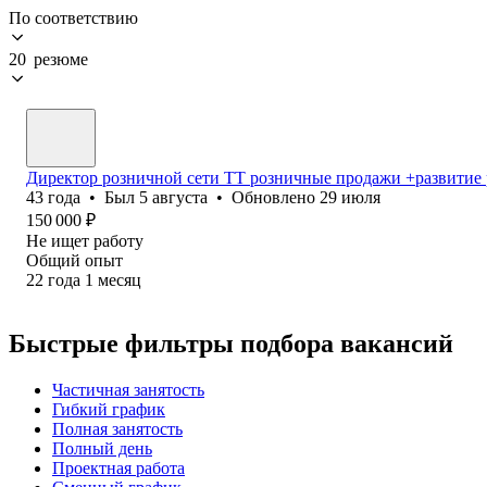
По соответствию
20 резюме
Директор розничной сети ТТ розничные продажи +развитие р
43
года
•
Был
5 августа
•
Обновлено
29 июля
150 000
₽
Не ищет работу
Общий опыт
22
года
1
месяц
Быстрые фильтры подбора вакансий
Частичная занятость
Гибкий график
Полная занятость
Полный день
Проектная работа