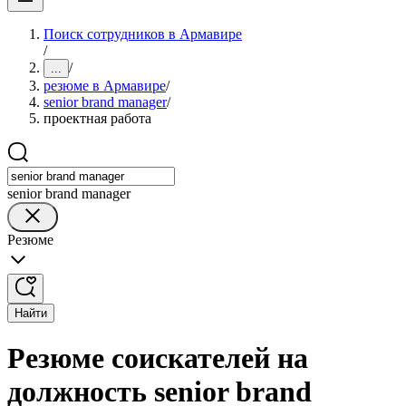
Поиск сотрудников в Армавире
/
/
...
резюме в Армавире
/
senior brand manager
/
проектная работа
senior brand manager
Резюме
Найти
Резюме соискателей на
должность senior brand