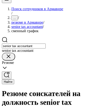
Поиск сотрудников в Армавире
/
/
...
резюме в Армавире
/
senior tax accountant
/
сменный график
senior tax accountant
Резюме
Найти
Резюме соискателей на
должность senior tax