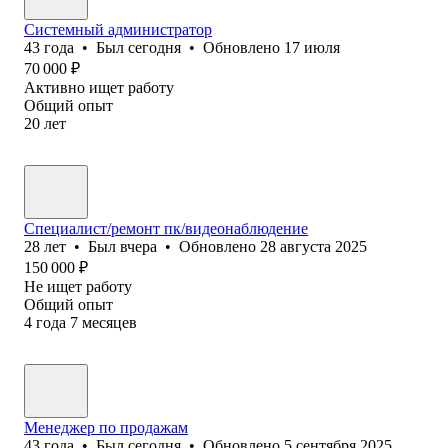
Системный администратор
43
года
•
Был
сегодня
•
Обновлено
17 июля
70 000
₽
Активно ищет работу
Общий опыт
20
лет
Специалист/ремонт пк/видеонаблюдение
28
лет
•
Был
вчера
•
Обновлено
28 августа 2025
150 000
₽
Не ищет работу
Общий опыт
4
года
7
месяцев
Менеджер по продажам
43
года
•
Был
сегодня
•
Обновлено
5 сентября 2025