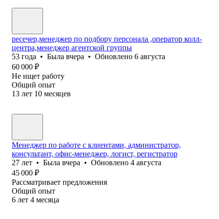
ресечер,менеджер по подбору персонала ,оператор колл-
центра,менеджер агентской группы
53
года
•
Была
вчера
•
Обновлено
6 августа
60 000
₽
Не ищет работу
Общий опыт
13
лет
10
месяцев
Менеджер по работе с клиентами, администратор,
консультант, офис-менеджер, логист, регистратор
27
лет
•
Была
вчера
•
Обновлено
4 августа
45 000
₽
Рассматривает предложения
Общий опыт
6
лет
4
месяца