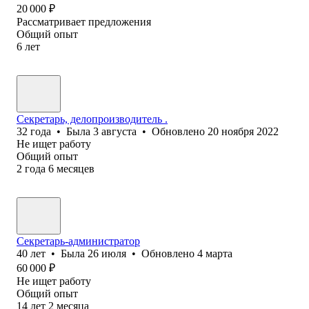
20 000
₽
Рассматривает предложения
Общий опыт
6
лет
Секретарь, делопроизводитель .
32
года
•
Была
3 августа
•
Обновлено
20 ноября 2022
Не ищет работу
Общий опыт
2
года
6
месяцев
Секретарь-администратор
40
лет
•
Была
26 июля
•
Обновлено
4 марта
60 000
₽
Не ищет работу
Общий опыт
14
лет
2
месяца