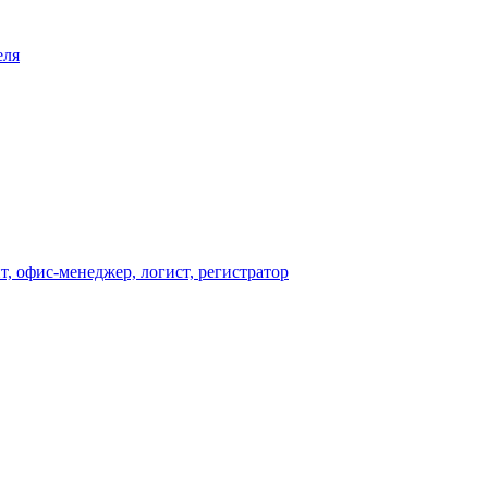
еля
т, офис-менеджер, логист, регистратор