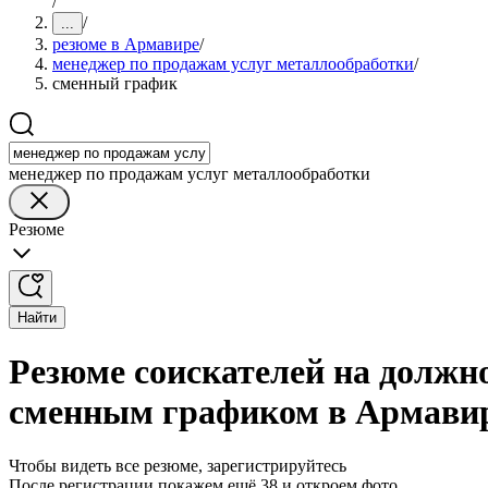
/
/
...
резюме в Армавире
/
менеджер по продажам услуг металлообработки
/
сменный график
менеджер по продажам услуг металлообработки
Резюме
Найти
Резюме соискателей на должн
сменным графиком в Армави
Чтобы видеть все резюме, зарегистрируйтесь
После регистрации покажем ещё 38 и откроем фото