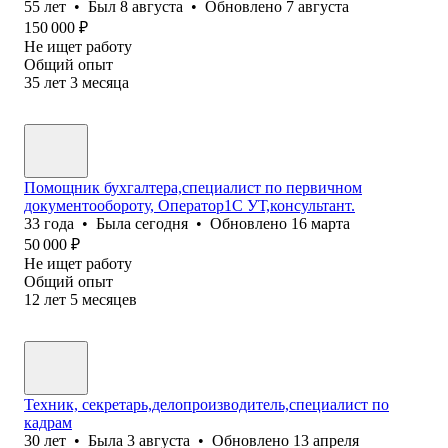
55
лет
•
Был
8 августа
•
Обновлено
7 августа
150 000
₽
Не ищет работу
Общий опыт
35
лет
3
месяца
Помощник бухгалтера,специалист по первичном
документообороту, Оператор1С УТ,консультант.
33
года
•
Была
сегодня
•
Обновлено
16 марта
50 000
₽
Не ищет работу
Общий опыт
12
лет
5
месяцев
Техник, секретарь,делопроизводитель,специалист по
кадрам
30
лет
•
Была
3 августа
•
Обновлено
13 апреля