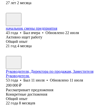
27
лет
2
месяца
начальник смены предприятия
43
года
•
Был
вчера
•
Обновлено
22 июля
Активно ищет работу
Общий опыт
21
год
4
месяца
Руководителя, Директора по продажам, Заместителя
Руководителя.
53
года
•
Был
11 июля
•
Обновлено
11 июля
200 000
₽
Рассматривает предложения
Конкретные достижения
Общий опыт
22
года
8
месяцев