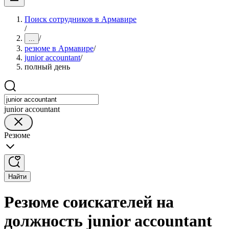
Поиск сотрудников в Армавире
/
/
...
резюме в Армавире
/
junior accountant
/
полный день
junior accountant
Резюме
Найти
Резюме соискателей на
должность junior accountant