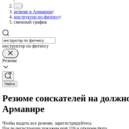
/
/
...
резюме в Армавире
/
инструктор по фитнесу
/
сменный график
инструктор по фитнесу
Резюме
Найти
Резюме соискателей на должн
Армавире
Чтобы видеть все резюме, зарегистрируйтесь
После регистрации покажем ещё 119 и откроем фото