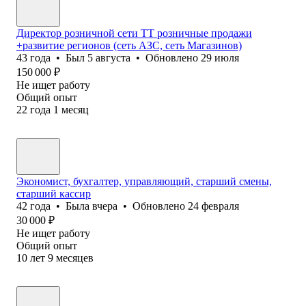
Директор розничной сети ТТ розничные продажи
+развитие регионов (сеть АЗС, сеть Магазинов)
43
года
•
Был
5 августа
•
Обновлено
29 июля
150 000
₽
Не ищет работу
Общий опыт
22
года
1
месяц
Экономист, бухгалтер, управляющий, старший смены,
старший кассир
42
года
•
Была
вчера
•
Обновлено
24 февраля
30 000
₽
Не ищет работу
Общий опыт
10
лет
9
месяцев