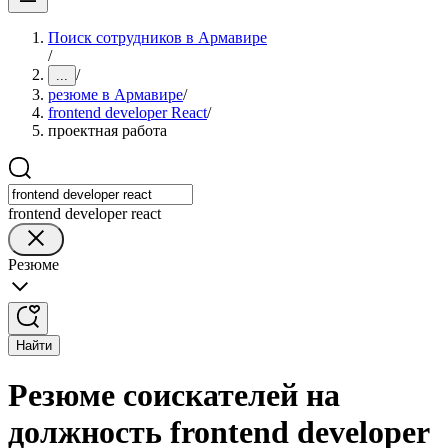
Поиск сотрудников в Армавире
/
/
...
резюме в Армавире
/
frontend developer React
/
проектная работа
frontend developer react
Резюме
Найти
Резюме соискателей на
должность frontend developer