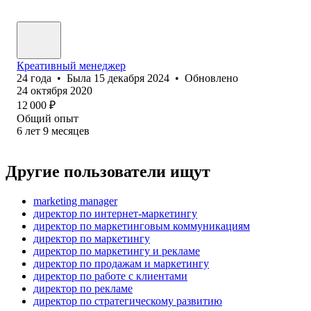
Креативный менеджер
24
года
•
Была
15 декабря 2024
•
Обновлено
24 октября 2020
12 000
₽
Общий опыт
6
лет
9
месяцев
Другие пользователи ищут
marketing manager
директор по интернет-маркетингу
директор по маркетинговым коммуникациям
директор по маркетингу
директор по маркетингу и рекламе
директор по продажам и маркетингу
директор по работе с клиентами
директор по рекламе
директор по стратегическому развитию