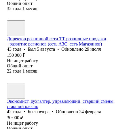
Общий опыт
32
года
1
месяц
Директор розничной сети ТТ розничные продажи
+развитие регионов (сеть АЗС, сеть Магазинов)
43
года
•
Был
5 августа
•
Обновлено
29 июля
150 000
₽
Не ищет работу
Общий опыт
22
года
1
месяц
Экономист, бухгалтер, управляющий, старший смены,
старший кассир
42
года
•
Была
вчера
•
Обновлено
24 февраля
30 000
₽
Не ищет работу
Общий опыт