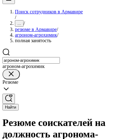
Поиск сотрудников в Армавире
/
/
...
резюме в Армавире
/
агроном-агрохимик
/
полная занятость
агроном-агрохимик
Резюме
Найти
Резюме соискателей на
должность агронома-