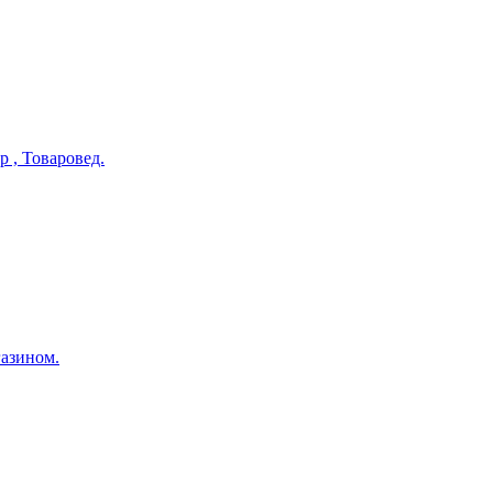
 , Товаровед.
газином.