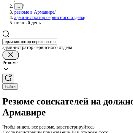
/
/
...
резюме в Армавире
/
администратор сервисного отдела
/
полный день
администратор сервисного отдела
Резюме
Найти
Резюме соискателей на должно
Армавире
Чтобы видеть все резюме, зарегистрируйтесь
После регистрации покажем ещё 38 и откроем фото