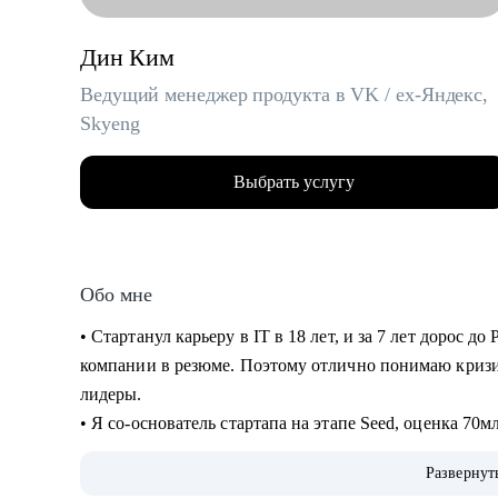
Дин Ким
Ведущий менеджер продукта в VK / ex-Яндекс,
Skyeng
Выбрать услугу
Обо мне
• Стартанул карьеру в IT в 18 лет, и за 7 лет дорос до
компании в резюме. Поэтому отлично понимаю кризи
лидеры.
• Я со-основатель стартапа на этапе Seed, оценка 70
создание лучшей команды (по моему мнению).
Развернут
• За год помог более 10 специалистам найти работу, п