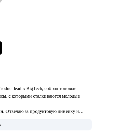
 Product lead в BigTech, собрал топовые
сы, с которыми сталкиваются молодые
млн. Отвечаю за продуктовую линейку и
ь
однять грейд и зарплату.