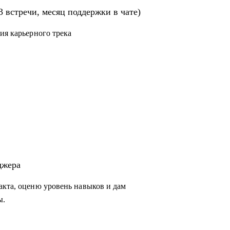
строят процессы
3 встречи, месяц поддержки в чате)
йти в продукт и вырасти в зарплате
ия карьерного трека
джера
акта, оценю уровень навыков и дам
ы.