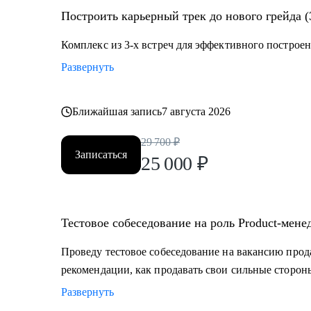
• Владельцам стартапов, которые собирают команду, 
Построить карьерный трек до нового грейда (
• Project-менеджерам и маркетологам, кто хочет пере
Комплекс из 3-х встреч для эффективного построен
Развернуть
Ближайшая запись
7 августа 2026
29 700
₽
Записаться
25 000
₽
Тестовое собеседование на роль Product-мене
Проведу тестовое собеседование на вакансию прод
рекомендации, как продавать свои сильные сторон
Развернуть