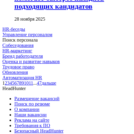
подходящих кандидатов
28 ноября 2025
HR-беседы
Управление персоналом
Поиск персонала
Собеседования
HR-маркетинг
Бренд работодателя
Оценка и развитие навыков
Трудовое право
Обновления
Автоматизация HR
1
2
3
4
5
6
7
8
9
10
11
...
47
дальше
HeadHunter
Размещение вакансий
Поиск по резюме
О компании
Наши вакансии
Реклама на сайте
Требования к ПО
Безопасный HeadHunter