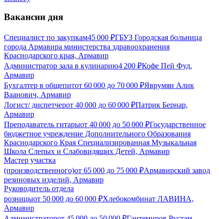
Вакансии дня
Специалист по закупкам
45 000
₽
ГБУЗ Городская больница
города Армавира министерства здравоохранения
Краснодарского края, Армавир
Администратор зала в кулинарию
4 200
₽
Кофе Пей Фуд,
Армавир
Бухгалтер в общепит
от
60 000
до
70 000
₽
Яврумян Алик
Ваанович, Армавир
Логист/ диспетчер
от
40 000
до
60 000
₽
Патрик Бернар,
Армавир
Преподаватель гитары
от
40 000
до
50 000
₽
Государственное
бюджетное учреждение Дополнительного Образования
Краснодарского Края Специализированная Музыкальная
Школа Слепых и Слабовидящих Детей, Армавир
Мастер участка
(производственного)
от
65 000
до
75 000
₽
Армавирский завод
резиновых изделий, Армавир
Руководитель отдела
розницы
от
50 000
до
60 000
₽
Хлебокомбинат ЛАВИНА,
Армавир
Администратор
от
45 000
до
50 000
₽
Гантемиров Рустам