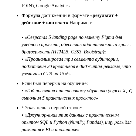
JOIN), Google Analytics
Формула достижений в формате
«результат +
действие + контекст»
Например:
•
«Сверстал 5 landing page по макету Figma для
учебного проекта, обеспечив адаптивность и кросс-
браузерность (HTML5, CSS3, Bootstrap)»
•
«Проанализировал три сегмента аудитории,
подготовил 20 креативов в диджитал-рекламе, что
увеличило CTR на 15%»
Если был перерыв на обучение:
•
«Год посвятил интенсивному обучению (курсы X, Y),
выполнил 5 практических проектов»
Чёткая цель в первой строке:
•
«Джуниор-аналитик данных с практическим
опытом SQL и Python (NumPy, Pandas), ищу роль для
развития в BI и аналитике»