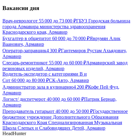
Вакансии дня
Врач-невролог
от
55 000
до
73 000
₽
ГБУЗ Городская больница
города Армавира министерства здравоохранения
Краснодарского края, Армавир
Бухгалтер в общепит
от
60 000
до
70 000
₽
Яврумян Алик
Ваанович, Армавир
Оператор-заправщик
4 300
₽
Гантемиров Рустам Ахьядович,
Армавир
Слесарь-ремонтник
от
55 000
до
60 000
₽
Армавирский завод
резиновых изделий, Армавир
Водитель-экспедитор с категориями В и
С
от
60 000
до
80 000
₽
СК-Авто, Армавир
Администратор зала в кулинарию
4 200
₽
Кофе Пей Фуд,
Армавир
Логист/ диспетчер
от
40 000
до
60 000
₽
Патрик Бернар,
Армавир
Преподаватель гитары
от
40 000
до
50 000
₽
Государственное
бюджетное учреждение Дополнительного Образования
Краснодарского Края Специализированная Музыкальная
Школа Слепых и Слабовидящих Детей, Армавир
HeadHunter