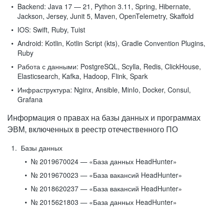
Backend:
Java 17 — 21, Python 3.11, Spring, Hibernate,
Jackson, Jersey, Junit 5, Maven, OpenTelemetry, Skaffold
IOS:
Swift, Ruby, Tuist
Android:
Kotlin, Kotlin Script (kts), Gradle Convention Plugins,
Ruby
Работа с данными:
PostgreSQL, Scylla, Redis, ClickHouse,
Elasticsearch, Kafka, Hadoop, Flink, Spark
Инфраструктура:
Nginx, Ansible, MinIo, Docker, Consul,
Grafana
Информация о правах на базы данных и программах
ЭВМ, включенных в реестр отечественного ПО
Базы данных
№ 2019670024 — «База данных HeadHunter»
№ 2019670023 — «База вакансий HeadHunter»
№ 2018620237 — «База вакансий HeadHunter»
№ 2015621803 — «База данных HeadHunter»